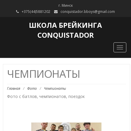
г. Минск
+375(44)5881202
conquistador.bboys@gmail.com
ШКОЛА БРЕЙКИНГА
CONQUISTADOR
Toggl
ЧЕМПИОНАТЫ
Главная
/
Фото
/
Чемпионаты
Фото с батлов, чемпионатов, поездок